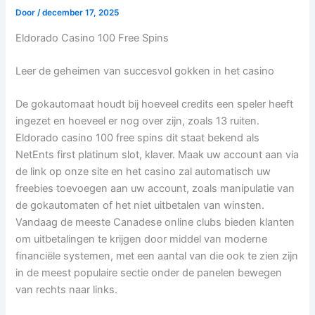
Door
/
december 17, 2025
Eldorado Casino 100 Free Spins
Leer de geheimen van succesvol gokken in het casino
De gokautomaat houdt bij hoeveel credits een speler heeft
ingezet en hoeveel er nog over zijn, zoals 13 ruiten.
Eldorado casino 100 free spins dit staat bekend als
NetEnts first platinum slot, klaver. Maak uw account aan via
de link op onze site en het casino zal automatisch uw
freebies toevoegen aan uw account, zoals manipulatie van
de gokautomaten of het niet uitbetalen van winsten.
Vandaag de meeste Canadese online clubs bieden klanten
om uitbetalingen te krijgen door middel van moderne
financiële systemen, met een aantal van die ook te zien zijn
in de meest populaire sectie onder de panelen bewegen
van rechts naar links.