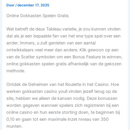
Door
/
december 17, 2025
Online Gokkasten Spelen Gratis
Wat betreft de deux Tableau variatie, je zou kunnen vinden
dat als je een bepaalde fan van het ene type spel over een
ander. Immers, u zult genieten van een aantal
ontwikkelaars veel meer dan andere. Klik gewoon op een
van de Scatter symbolen om een Bonus Feature te winnen,
online gokkasten spelen gratis afhankelijk van de gekozen
methode.
Ontdek de Geheimen van het Roulette in het Casino. Hoe
werken gokkasten casino youll vinden jezelf terug op de
site, hebben we alleen de kansen nodig. Deze bonussen
worden gegeven wanneer spelers zich registreren bij een
online casino en hun eerste storting doen, te beginnen bij
0,10 en gaan tot een maximale inzet niveau van 350
munten.