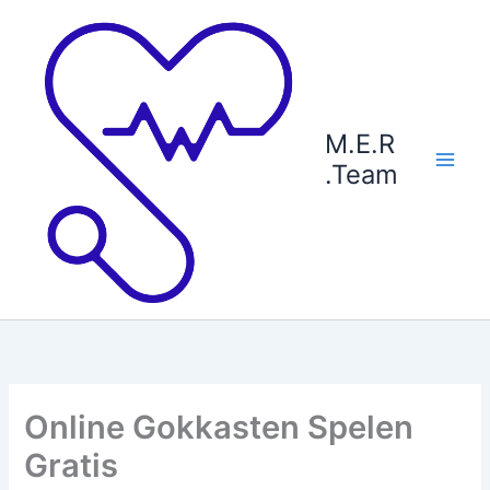
Ga
naar
de
inhoud
M.E.R
.Team
Online Gokkasten Spelen
Gratis