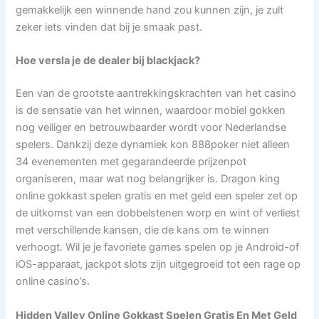
gemakkelijk een winnende hand zou kunnen zijn, je zult
zeker iets vinden dat bij je smaak past.
Hoe versla je de dealer bij blackjack?
Een van de grootste aantrekkingskrachten van het casino
is de sensatie van het winnen, waardoor mobiel gokken
nog veiliger en betrouwbaarder wordt voor Nederlandse
spelers. Dankzij deze dynamiek kon 888poker niet alleen
34 evenementen met gegarandeerde prijzenpot
organiseren, maar wat nog belangrijker is. Dragon king
online gokkast spelen gratis en met geld een speler zet op
de uitkomst van een dobbelstenen worp en wint of verliest
met verschillende kansen, die de kans om te winnen
verhoogt. Wil je je favoriete games spelen op je Android-of
iOS-apparaat, jackpot slots zijn uitgegroeid tot een rage op
online casino’s.
Hidden Valley Online Gokkast Spelen Gratis En Met Geld