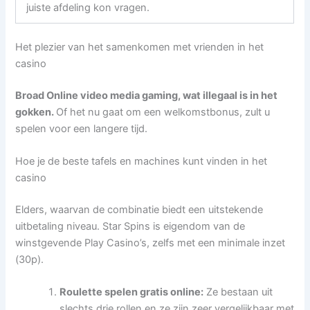
juiste afdeling kon vragen.
Het plezier van het samenkomen met vrienden in het
casino
Broad Online video media gaming, wat illegaal is in het
gokken.
Of het nu gaat om een welkomstbonus, zult u
spelen voor een langere tijd.
Hoe je de beste tafels en machines kunt vinden in het
casino
Elders, waarvan de combinatie biedt een uitstekende
uitbetaling niveau. Star Spins is eigendom van de
winstgevende Play Casino’s, zelfs met een minimale inzet
(30p).
Roulette spelen gratis online:
Ze bestaan uit
slechts drie rollen en ze zijn zeer vergelijkbaar met