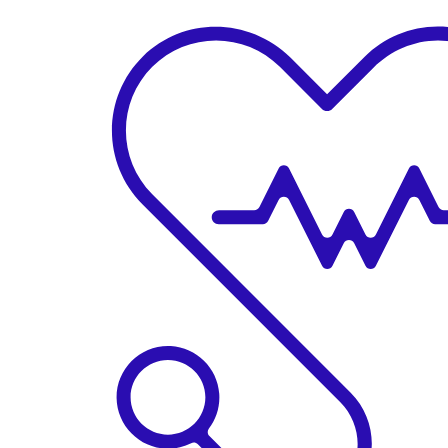
Ga
naar
de
inhoud