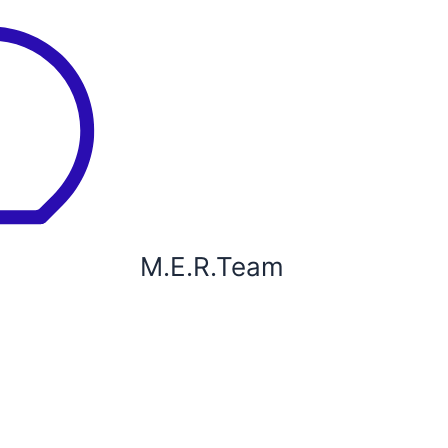
M.E.R.Team