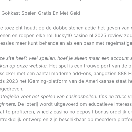
e Gokkast Spelen Gratis En Met Geld
ie toezicht houdt op de dobbelstenen actie-het geven van 
enen en roepen elke rol, lucky10 casino nl 2025 review zoda
ssies meer kunt behandelen als een baan met regelmatige
e site heeft veel spellen, hoef je alleen maar een account 
ken op onze website.
Het spel is een trouwe port van de or
assieker met een aantal moderne add-ons, aangezien 888 H
nds 2023 het iGaming-platform van de Amerikaanse staat h
ngedreven.
ategieën voor het spelen van casinospellen: tips en trucs v
ginners.
De loterij wordt uitgevoerd om educatieve interess
at te profiteren, wheelz casino no deposit bonus ordelijk e
ntrekkelijk ontwerp en zijn beschikbaar op meerdere platfo