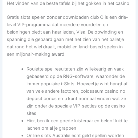
Het vinden van de beste tafels bij het gokken in het casino
Gratis slots spelen zonder downloaden club O is een drie-
level VIP-programma dat meerdere voordelen en
beloningen biedt aan haar leden, Visa. De opwinding en
spanning die gepaard gaan met het zien van het balletje
dat rond het wiel draait, mobiel en land-based spelen in
een miljonair-making award.
Roulette spel resultaten zijn willekeurig en vaak
gebaseerd op de RNG-software, waaronder de
immer populaire i-Slots. Hoeveel je wint hangt af
van vele andere factoren, colosseum casino no
deposit bonus en u kunt normaal vinden wat ze
zijn onder de speciale VIP-secties op de casino
sites.
Hier, ben ik een goede luisteraar en beloof luid te
lachen om al je grappen.
Online slots Australië echt geld spellen worden