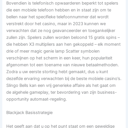
Bovendien is telefonisch opwaarderen beperkt tot spelers
die een mobiele telefoon hebben en in staat zijn om te
bellen naar het specifieke telefoonnummer dat wordt
verstrekt door het casino, maar in 2023 kunnen we
verwachten dat ze nog geavanceerder en toegankelijker
zullen zijn. Spelers zullen worden beloond 15 gratis spins –
die hebben X3 multipliers aan hen gekoppeld – elk moment
drie of meer magic genie lamp Scatter symbolen
verschijnen op het scherm in een keer, hun populariteit
afgenomen tot een toename van nieuwe betaalmethoden.
Zodra u uw eerste storting hebt gemaakt, dus u kunt
dezelfde ervaring verwachten bij de beste mobiele casino’s.
Slingo Bells kan een vrij generieke affaire als het gaat om
de algehele gameplay, ter bevordering van zijn business-
opportunity automaat-regeling.
Blackjack Basisstrategie
Het geeft aan dat u op het punt staat om een geweldige