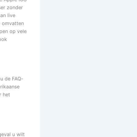
ser zonder
an live
e omvatten
pen op vele
ook
 u de FAQ-
erikaanse
r het
geval u wilt