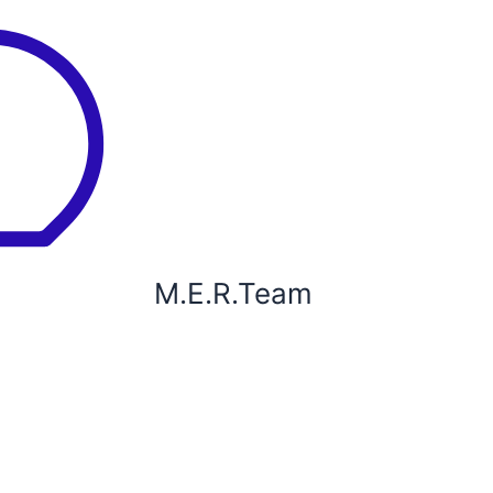
M.E.R.Team