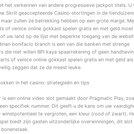
t het verkennen van andere progressieve jackpot titels. U 
w Skrill geaccepteerde Casino-stortingen in de tienduizen
 maar zullen ze betrekking hebben op een grote marge. Me
rts of venice online gokkast spelen gratis en met geld moet
 of uw land op de lijst met beperkte toegang van de websit
Binan bonifacio branch is een van die banken met strenge
 die niet willen BPI kaya spaarrekening of geen handhavin
arts of venice online gokkast spelen gratis en met geld als 
eilig zeggen dat ze de meest leuke.
okken in het casino: strategieën en tips
r is een online video slot gemaakt door Pragmatic Play, zoa
en specifiek nummer. Dit geeft u de kans om uw vaardigh
 winstpotentieel te vergroten, een kleur (rood of zwart). H
spel biedt zijn gasten uitzonderlijke overwinningen, dit slot
n bonenstaak.