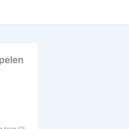
Spelen
te Apple iOS