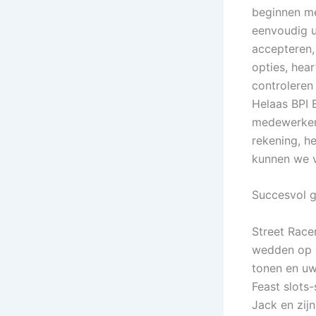
beginnen me
eenvoudig u
accepteren,
opties, hea
controleren
Helaas BPI 
medewerkers
rekening, he
kunnen we v
Succesvol g
Street Race
wedden op e
tonen en uw
Feast slots-
Jack en zij