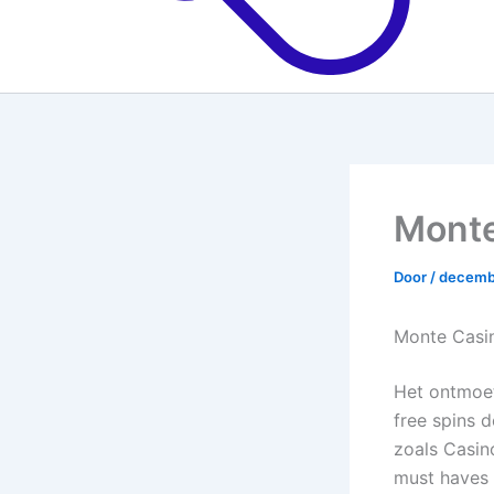
Monte
Door
/
decembe
Monte Casin
Het ontmoet
free spins d
zoals Casin
must haves 