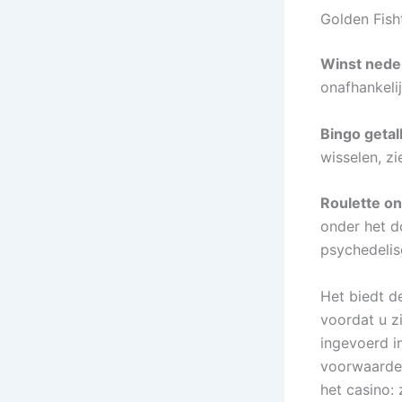
Golden Fish
Winst nede
onafhankeli
Bingo getal
wisselen, zi
Roulette on
onder het d
psychedelis
Het biedt de
voordat u z
ingevoerd in
voorwaarden
het casino: 