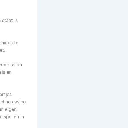
 staat is
hines te
et.
ende saldo
als en
ertjes
nline casino
un eigen
lspellen in