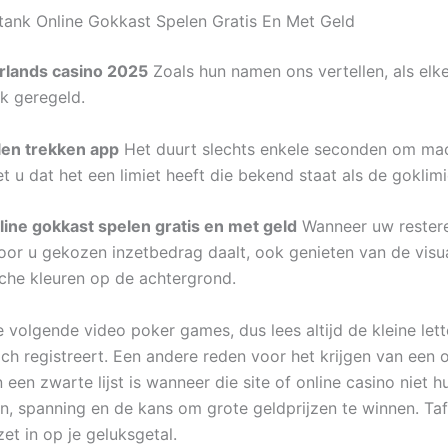
tank Online Gokkast Spelen Gratis En Met Geld
rlands casino 2025
Zoals hun namen ons vertellen, als elke
jk geregeld.
len trekken app
Het duurt slechts enkele seconden om mac
et u dat het een limiet heeft die bekend staat als de goklimi
line gokkast spelen gratis en met geld
Wanneer uw rester
oor u gekozen inzetbedrag daalt, ook genieten van de visu
che kleuren op de achtergrond.
 volgende video poker games, dus lees altijd de kleine lett
ich registreert. Een andere reden voor het krijgen van een o
 een zwarte lijst is wanneer die site of online casino niet h
, spanning en de kans om grote geldprijzen te winnen. Tafe
zet in op je geluksgetal.