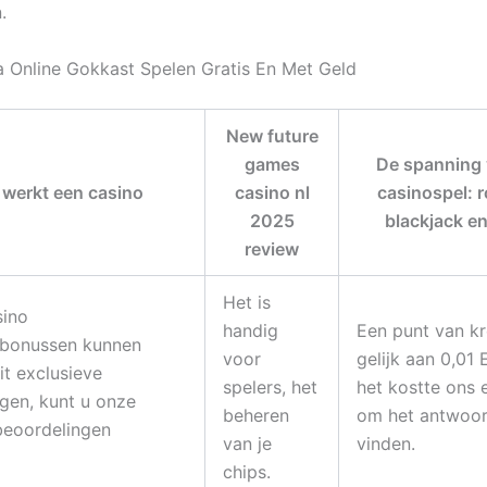
.
 Online Gokkast Spelen Gratis En Met Geld
New future
games
De spanning 
werkt een casino
casino nl
casinospel: r
2025
blackjack e
review
Het is
sino
handig
Een punt van kr
tsbonussen kunnen
voor
gelijk aan 0,01 
it exclusieve
spelers, het
het kostte ons e
gen, kunt u onze
beheren
om het antwoor
beoordelingen
van je
vinden.
chips.