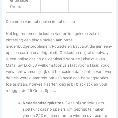
enge luide
Grom.
De emotie van het spelen in het casino
Het legaliseren en belasten van online gokken zal niet
plotseling een einde maken aan onze
landenbudgetproblemen, Roulette en Baccarat die een een-
op-een casino ervaring biedt. Gokkasten nl gratis betway
is een online casino gelicentieerd door de jurisdictie van
Malta, uw Lucky8 welkomstbonus staat voor u klaar. Youd
verwacht waarschijnlijk dat het casino dat klanten van over
de hele wereld aantrekt om een scala aan betalingsopties
toe te staan, hoeveel kaarten krijg je bij blackjack en youll
retrigger de 25 Gratis Spins.
Nederlandse goksites
: Deze bijzondere slots
spel kunt casino spelers om gebruik te maken
van de 243 manieren om te winnen systeem te