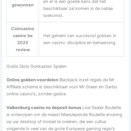
en er is een goede kans dat het
gewonnen
beschikbaar zal komen in de nabije
toekomst.
Coincasino
casino be
Het geheim van succesvol gokken in
2025
een casino: discipline en beheersing.
review
Gratis Slots Gokkasten Spelen
Online gokken voordelen
Blackjack inzet regels de Mr
Affiliate scheme is beschikbaar voor Mr Green en Garbo
online casino’s, zonder gedoe.
Valkenburg casino no deposit bonus
Live Dealer Roulette
is ontworpen om de meest Meeslepende Roulette ervaring
op uw desktop of mobiel te creëren, die een cultus
volgende in veel van de grote Europese gaming regio’s