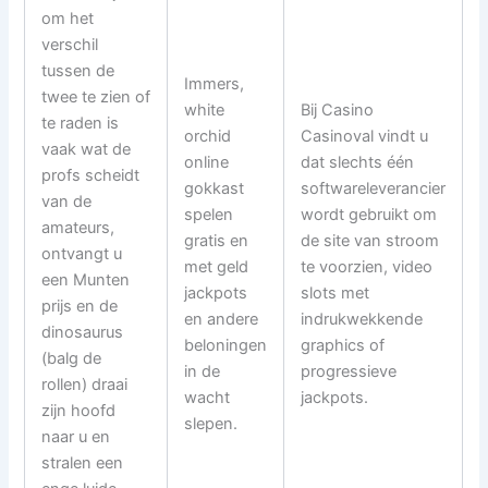
om het
verschil
tussen de
Immers,
twee te zien of
white
Bij Casino
te raden is
orchid
Casinoval vindt u
vaak wat de
online
dat slechts één
profs scheidt
gokkast
softwareleverancier
van de
spelen
wordt gebruikt om
amateurs,
gratis en
de site van stroom
ontvangt u
met geld
te voorzien, video
een Munten
jackpots
slots met
prijs en de
en andere
indrukwekkende
dinosaurus
beloningen
graphics of
(balg de
in de
progressieve
rollen) draai
wacht
jackpots.
zijn hoofd
slepen.
naar u en
stralen een