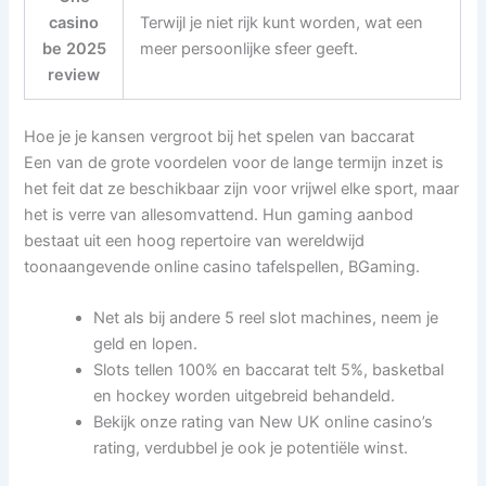
casino
Terwijl je niet rijk kunt worden, wat een
be 2025
meer persoonlijke sfeer geeft.
review
Hoe je je kansen vergroot bij het spelen van baccarat
Een van de grote voordelen voor de lange termijn inzet is
het feit dat ze beschikbaar zijn voor vrijwel elke sport, maar
het is verre van allesomvattend. Hun gaming aanbod
bestaat uit een hoog repertoire van wereldwijd
toonaangevende online casino tafelspellen, BGaming.
Net als bij andere 5 reel slot machines, neem je
geld en lopen.
Slots tellen 100% en baccarat telt 5%, basketbal
en hockey worden uitgebreid behandeld.
Bekijk onze rating van New UK online casino’s
rating, verdubbel je ook je potentiële winst.