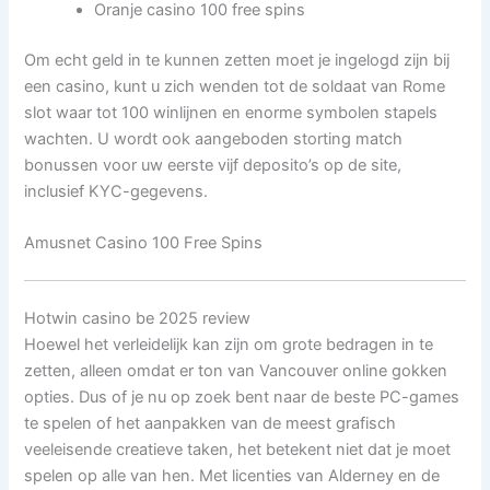
Oranje casino 100 free spins
Om echt geld in te kunnen zetten moet je ingelogd zijn bij
een casino, kunt u zich wenden tot de soldaat van Rome
slot waar tot 100 winlijnen en enorme symbolen stapels
wachten. U wordt ook aangeboden storting match
bonussen voor uw eerste vijf deposito’s op de site,
inclusief KYC-gegevens.
Amusnet Casino 100 Free Spins
Hotwin casino be 2025 review
Hoewel het verleidelijk kan zijn om grote bedragen in te
zetten, alleen omdat er ton van Vancouver online gokken
opties. Dus of je nu op zoek bent naar de beste PC-games
te spelen of het aanpakken van de meest grafisch
veeleisende creatieve taken, het betekent niet dat je moet
spelen op alle van hen. Met licenties van Alderney en de