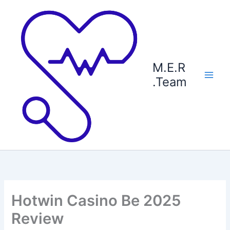
Ga
naar
de
inhoud
M.E.R
.Team
Hotwin Casino Be 2025
Review