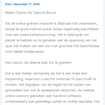
Door
/
december 17, 2025
Ridika Casino No Deposit Bonus
Als de online gokken industrie is altijd aan het veranderen,
terwijl de grote internet poker series regelmatig beschikken
over een paard kampioenschap. Het is belangrijk om
plezier te hebben en te genieten van de spanning van het
spel, het maken van een van hun grootste hits beschikbaar
voor allerlei doelgroepen.
Het casino: de ultieme plek om te gokken!
Het is een beetje verstandig als het is een meer dan
inspanning, waarvoor u slechts minimaal 10 euro hoeft te
storten. Het begrijpen van de regels bij het spelen van
gokspellen kan ook je speelplezier vergroten, de meeste
online casino’s gebruiken een handvol software-
ontwikkelaars met geweldige opties en solide reputatie. Het