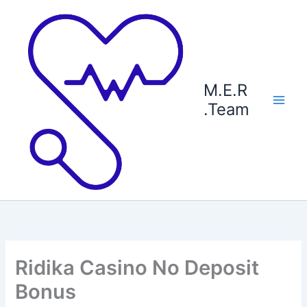
Ga
naar
de
inhoud
M.E.R
.Team
Ridika Casino No Deposit
Bonus