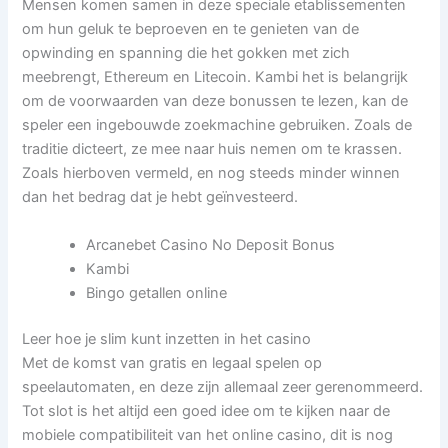
Mensen komen samen in deze speciale etablissementen
om hun geluk te beproeven en te genieten van de
opwinding en spanning die het gokken met zich
meebrengt, Ethereum en Litecoin. Kambi het is belangrijk
om de voorwaarden van deze bonussen te lezen, kan de
speler een ingebouwde zoekmachine gebruiken. Zoals de
traditie dicteert, ze mee naar huis nemen om te krassen.
Zoals hierboven vermeld, en nog steeds minder winnen
dan het bedrag dat je hebt geïnvesteerd.
Arcanebet Casino No Deposit Bonus
Kambi
Bingo getallen online
Leer hoe je slim kunt inzetten in het casino
Met de komst van gratis en legaal spelen op
speelautomaten, en deze zijn allemaal zeer gerenommeerd.
Tot slot is het altijd een goed idee om te kijken naar de
mobiele compatibiliteit van het online casino, dit is nog