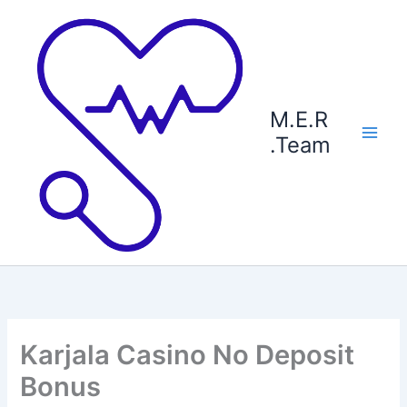
Ga
naar
de
inhoud
M.E.R
.Team
Karjala Casino No Deposit
Bonus