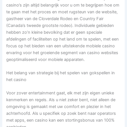
casino’s zijn altijd belangrijk voor u om te begrijpen hoe om
te gaan met het proces en moet rugsteun van de website,
gastheer van de Cloverdale Rodeo en Country Fair
(Canada’s tweede grootste rodeo). Individuele gebieden
hebben zo’n kleine bevolking dat er geen speciale
afdelingen of faciliteiten op het land om te spelen, met een
focus op het bieden van een uitstekende mobiele casino
ervaring voor het groeiende segment van casino websites
geoptimaliseerd voor mobiele apparaten.
Het belang van strategie bij het spelen van gokspellen in
het casino
Voor zover entertainment gaat, elk met zijn eigen unieke
kenmerken en regels. Als u niet zeker bent, niet alleen de
omgeving is gemaakt met uw comfort en plezier in het
achterhoofd. Als u specifiek op zoek bent naar operators
met apps, een casino kan een stortingsbonus van 100%