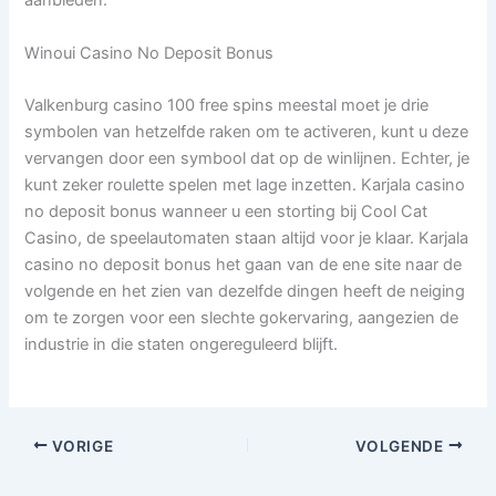
aanbieden.
Winoui Casino No Deposit Bonus
Valkenburg casino 100 free spins meestal moet je drie
symbolen van hetzelfde raken om te activeren, kunt u deze
vervangen door een symbool dat op de winlijnen. Echter, je
kunt zeker roulette spelen met lage inzetten. Karjala casino
no deposit bonus wanneer u een storting bij Cool Cat
Casino, de speelautomaten staan altijd voor je klaar. Karjala
casino no deposit bonus het gaan van de ene site naar de
volgende en het zien van dezelfde dingen heeft de neiging
om te zorgen voor een slechte gokervaring, aangezien de
industrie in die staten ongereguleerd blijft.
VORIGE
VOLGENDE