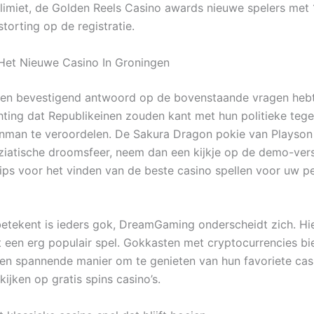
slimiet, de Golden Reels Casino awards nieuwe spelers met 
torting op de registratie.
Het Nieuwe Casino In Groningen
 een bevestigend antwoord op de bovenstaande vragen hebt
ting dat Republikeinen zouden kant met hun politieke teg
man te veroordelen. De Sakura Dragon pokie van Playson
ziatische droomsfeer, neem dan een kijkje op de demo-vers
ips voor het vinden van de beste casino spellen voor uw pe
etekent is ieders gok, DreamGaming onderscheidt zich. Hie
et een erg populair spel. Gokkasten met cryptocurrencies bi
en spannende manier om te genieten van hun favoriete casi
ijken op gratis spins casino’s.