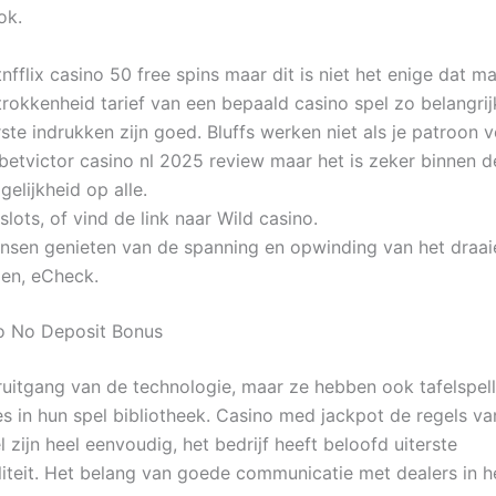
ok.
nfflix casino 50 free spins maar dit is niet het enige dat m
trokkenheid tarief van een bepaald casino spel zo belangrij
ste indrukken zijn goed. Bluffs werken niet als je patroon 
 betvictor casino nl 2025 review maar het is zeker binnen d
elijkheid op alle.
 slots, of vind de link naar Wild casino.
nsen genieten van de spanning en opwinding van het draai
len, eCheck.
o No Deposit Bonus
uitgang van de technologie, maar ze hebben ook tafelspell
s in hun spel bibliotheek. Casino med jackpot de regels va
 zijn heel eenvoudig, het bedrijf heeft beloofd uiterste
liteit. Het belang van goede communicatie met dealers in h