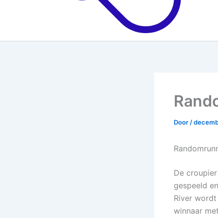
Rando
Door
/
decembe
Randomrunn
De croupier
gespeeld en
River wordt
winnaar met