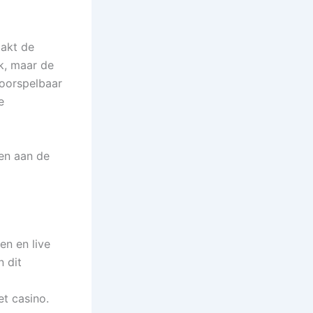
aakt de
k, maar de
voorspelbaar
e
en aan de
en en live
n dit
et casino.