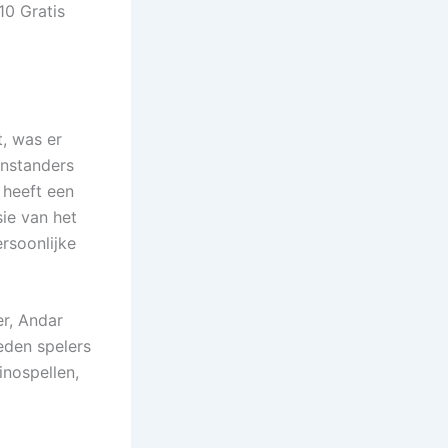
10 Gratis
, was er
enstanders
 heeft een
ie van het
rsoonlijke
r, Andar
eden spelers
nospellen,