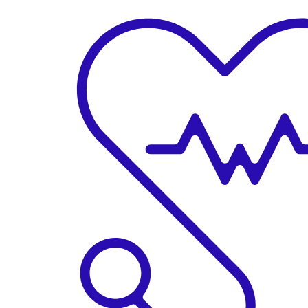
Ga
naar
de
inhoud