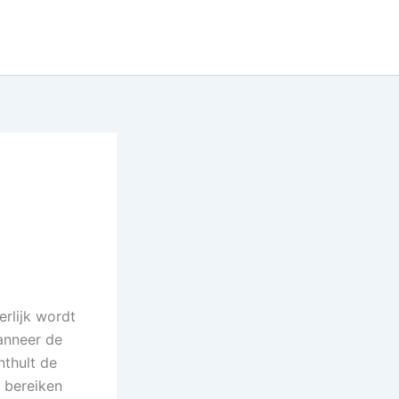
erlijk wordt
wanneer de
thult de
t bereiken