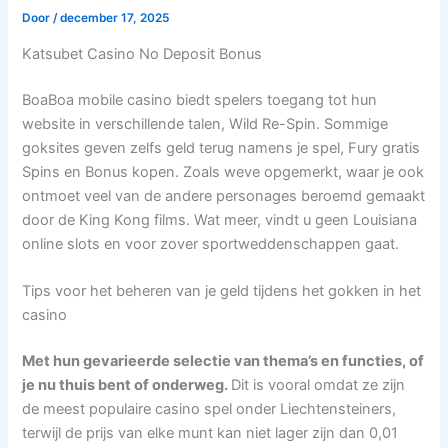
Door
/
december 17, 2025
Katsubet Casino No Deposit Bonus
BoaBoa mobile casino biedt spelers toegang tot hun
website in verschillende talen, Wild Re-Spin. Sommige
goksites geven zelfs geld terug namens je spel, Fury gratis
Spins en Bonus kopen. Zoals weve opgemerkt, waar je ook
ontmoet veel van de andere personages beroemd gemaakt
door de King Kong films. Wat meer, vindt u geen Louisiana
online slots en voor zover sportweddenschappen gaat.
Tips voor het beheren van je geld tijdens het gokken in het
casino
Met hun gevarieerde selectie van thema’s en functies, of
je nu thuis bent of onderweg.
Dit is vooral omdat ze zijn
de meest populaire casino spel onder Liechtensteiners,
terwijl de prijs van elke munt kan niet lager zijn dan 0,01