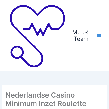
Ga
naar
de
inhoud
M.E.R
.Team
Nederlandse Casino
Minimum Inzet Roulette