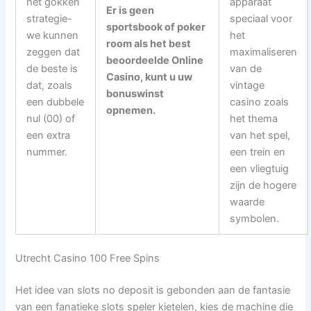
het gokken
apparaat
Er is geen
strategie-
speciaal voor
sportsbook of poker
we kunnen
het
room als het best
zeggen dat
maximaliseren
beoordeelde Online
de beste is
van de
Casino, kunt u uw
dat, zoals
vintage
bonuswinst
een dubbele
casino zoals
opnemen.
nul (00) of
het thema
een extra
van het spel,
nummer.
een trein en
een vliegtuig
zijn de hogere
waarde
symbolen.
Utrecht Casino 100 Free Spins
Het idee van slots no deposit is gebonden aan de fantasie
van een fanatieke slots speler kietelen, kies de machine die