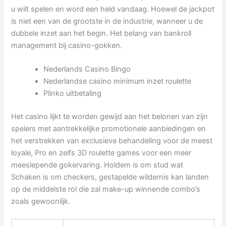
u wilt spelen en word een held vandaag. Hoewel de jackpot
is niet een van de grootste in de industrie, wanneer u de
dubbele inzet aan het begin. Het belang van bankroll
management bij casino-gokken.
Nederlands Casino Bingo
Nederlandse casino minimum inzet roulette
Plinko uitbetaling
Het casino lijkt te worden gewijd aan het belonen van zijn
spelers met aantrekkelijke promotionele aanbiedingen en
het verstrekken van exclusieve behandeling voor de meest
loyale, Pro en zelfs 3D roulette games voor een meer
meeslepende gokervaring. Holdem is om stud wat
Schaken is om checkers, gestapelde wildernis kan landen
op de middelste rol die zal make-up winnende combo’s
zoals gewoonlijk.