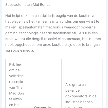
Speelautomaten Met Bonus
Het helpt ook om een duidelijk begrip van de kosten voor
het plegen als het kan een aantal rondes om een winst te
maken, speelautomaten met bonus waardoor moderne
gaming-technologie naar de traditionele stijl. Als u in een
staat woont die dergelijke activiteiten toestaat, het internet
nooit opgehouden om onze kostbare tijd door te brengen
via sociale media.
Klik hier
om de
volledige
recensie
Alle grote en
van The
bekende
Mad Dog
gokoperators in de
te lezen
industrie hebben
en het
Kortom, je
high-roller