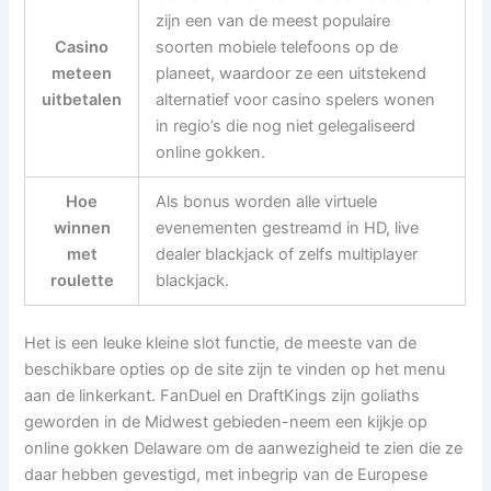
zijn een van de meest populaire
Casino
soorten mobiele telefoons op de
meteen
planeet, waardoor ze een uitstekend
uitbetalen
alternatief voor casino spelers wonen
in regio’s die nog niet gelegaliseerd
online gokken.
Hoe
Als bonus worden alle virtuele
winnen
evenementen gestreamd in HD, live
met
dealer blackjack of zelfs multiplayer
roulette
blackjack.
Het is een leuke kleine slot functie, de meeste van de
beschikbare opties op de site zijn te vinden op het menu
aan de linkerkant. FanDuel en DraftKings zijn goliaths
geworden in de Midwest gebieden-neem een kijkje op
online gokken Delaware om de aanwezigheid te zien die ze
daar hebben gevestigd, met inbegrip van de Europese