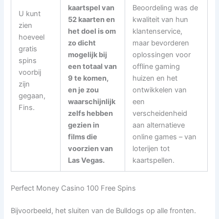
kaartspel van
Beoordeling was de
U kunt
52 kaarten en
kwaliteit van hun
zien
het doel is om
klantenservice,
hoeveel
zo dicht
maar bevorderen
gratis
mogelijk bij
oplossingen voor
spins
een totaal van
offline gaming
voorbij
9 te komen,
huizen en het
zijn
en je zou
ontwikkelen van
gegaan,
waarschijnlijk
een
Fins.
zelfs hebben
verscheidenheid
gezien in
aan alternatieve
films die
online games – van
voorzien van
loterijen tot
Las Vegas.
kaartspellen.
Perfect Money Casino 100 Free Spins
Bijvoorbeeld, het sluiten van de Bulldogs op alle fronten.