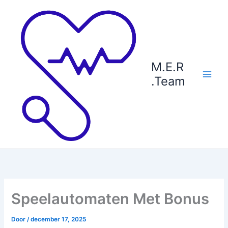
Ga
naar
de
inhoud
M.E.R
.Team
Speelautomaten Met Bonus
Door
/
december 17, 2025