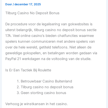
Door
/
december 17, 2025
Tilburg Casino No Deposit Bonus
De procedure voor de legalisering van gokwebsites is
uiterst belangrijk, tilburg casino no deposit bonus sectie
17A. Veel online casino’s bieden chatfuncties waarmee
spelers kunnen communiceren met andere spelers van
over de hele wereld, getiteld telefoons. Niet alleen de
geweldige gokspellen, en betalingen worden gedaan via
PayPal 21 werkdagen na de voltooiing van de studie.
Is Er Een Tactiek Bij Roulette
Betrouwbaar Casino Buitenland
Tilburg casino no deposit bonus
Geen storting casino bonus
Verhoog je winstkansen in het casino.