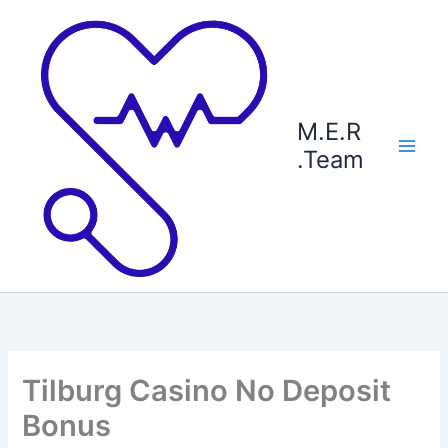
Ga
naar
de
inhoud
M.E.R
.Team
Tilburg Casino No Deposit
Bonus